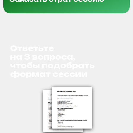
Этапы
стратегической
сессии
Личная сессия с собственником
Сессия с командой: разбор итогов 2025
Сессия по целям и плану на 2026 год
2 часа
Личная сессия
с собственником
Цель:
Определить ваши истинные цели, ценности и
вектор развития.