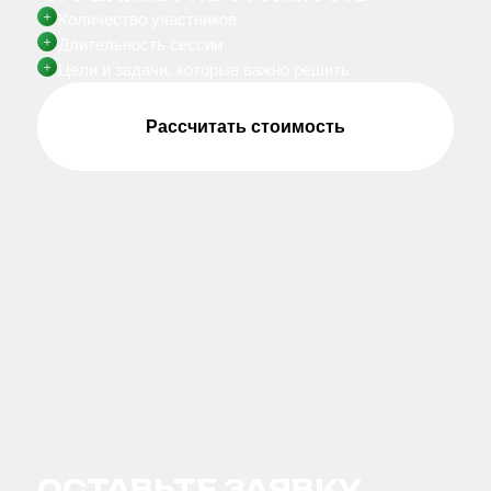
управляющий директор
HR
руководитель направления
другое
Что сейчас важнее:
Навести порядок в хаосе
Свести жизнь и бизнес
Разобрать 2025
Сформировать план-2026
Вовлечь команду
Решить узкий вопрос «А как
нам…?»
Соглашаюсь
с условиями публичной оферты и
политикой обработки персональных
данных
Я даю свое согласие на получение информационных рассылок