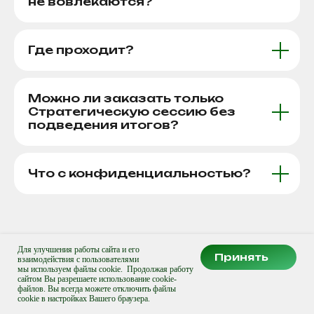
не вовлекаются?
sut.partnership@gmail.com
Где проходит?
@sut_consulting
Мы в соц сетях
Можно ли заказать только
Стратегическую сессию без
подведения итогов?
ИП Сушенцева Анастасия Александровна
ИНН 272401518026
ОГРНИП 322270000007097
Что с конфиденциальностью?
Все права защищены © Copyright 2025
Политика обработки персональных данных
Согласие на обработку персональных данных
УПРАВЛЕНЧЕСКИЕ
На сайте возможно упоминание Инстаграм. Деятельность компании Meta
РЕШЕНИЯ ДЛЯ
Для улучшения работы сайта и его
Принять
Platforms Inc., которой принадлежит Инстаграм / Фейсбук, запрещена на
БИЗНЕСА
взаимодействия с пользователями
территории РФ в части реализации данных социальных сетей на основании
мы используем файлы cookie. Продолжая работу
УПРАВЛЕНЧЕСКИЕ
осуществления ею экстремистской деятельности.
сайтом Вы разрешаете использование cookie-
Стратсессия
Решения
События
Кейсы
Матери
РЕШЕНИЯ ДЛЯ
файлов. Вы всегда можете отключить файлы
БИЗНЕСА
cookie в настройках Вашего браузера.
СДЕЛАНО В