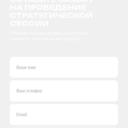
Подобрать формат
Почему компании
выбирают нас:
20+ лет
управления бизнесом, работы с продажами,
персоналом и производством
> 10 000 часов
консультирования и проведения
стратегических сессий
Работаем от
запроса
Пишем сценарий сессии под вашу нишу,