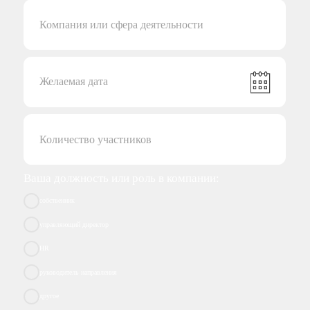
ситуацию в бизнесе и актуальные приоритеты
без шаблонных решений
Скорость работы
Снимаем запрос, проводим сессию и через 3
дня — и вы получите итоговый материал
с рекомендациями
Сертифицированные
коучи и
фасилитаторы
с коучинговым, психологическим
и экономическим образованием