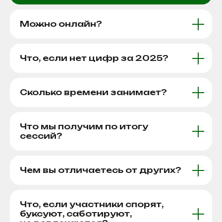
Как мотивировать сотрудников
на участие
Можно онлайн?
Как создать атмосферу открытости и доверия
Скачать файл
Что, если нет цифр за 2025?
Сколько времени занимает?
Что мы получим по итогу
сессий?
Чем вы отличаетесь от других?
УПРАВЛЕНЧЕСКИЕ
РЕШЕНИЯ ДЛЯ
БИЗНЕСА
Что, если участники спорят,
буксуют, саботируют,
+7 995 100-52-29