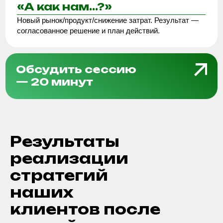
Результаты
реализации
стратегий
наших
клиентов после
сессий:
Рост прибыли в 8 раз
вектор развития компании: понятные
приоритеты в продажах, маркетинге и развитии
персонала
Клиенты из 6 ниш
понятно, с кем работать, какие продукты нужно
продавать и как